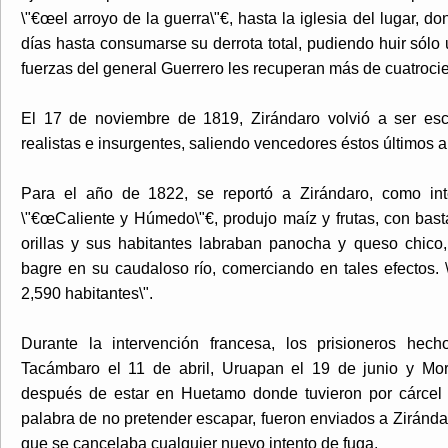
\"€œel arroyo de la guerra\"€, hasta la iglesia del lugar, d
días hasta consumarse su derrota total, pudiendo huir sólo 
fuerzas del general Guerrero les recuperan más de cuatrocie
El 17 de noviembre de 1819, Zirándaro volvió a ser esc
realistas e insurgentes, saliendo vencedores éstos últimos 
Para el año de 1822, se reportó a Zirándaro, como int
\"€œCaliente y Húmedo\"€, produjo maíz y frutas, con bas
orillas y sus habitantes labraban panocha y queso chic
bagre en su caudaloso río, comerciando en tales efectos.
2,590 habitantes\".
Durante la intervención francesa, los prisioneros hec
Tacámbaro el 11 de abril, Uruapan el 19 de junio y Mor
después de estar en Huetamo donde tuvieron por cárcel l
palabra de no pretender escapar, fueron enviados a Zirándaro
que se cancelaba cualquier nuevo intento de fuga.