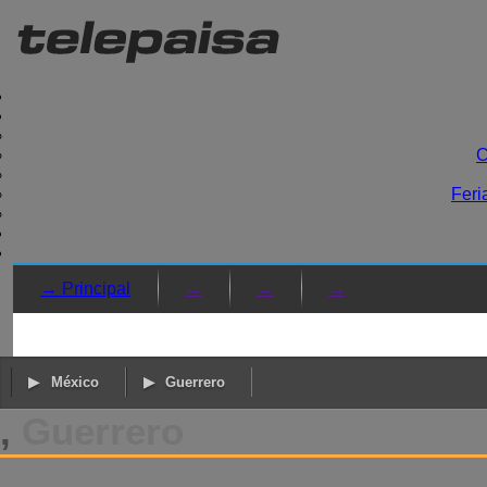
C
Feri
→ Principal
→
→
→
México
Guerrero
,
Guerrero