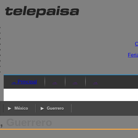
C
Feri
→ Principal
→
→
→
México
Guerrero
,
Guerrero