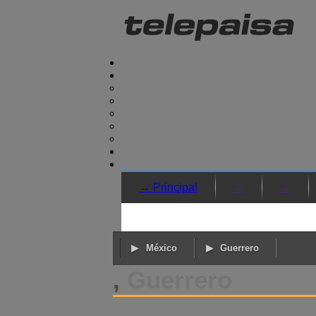
→ Principal
→
→
México
Guerrero
,
Guerrero