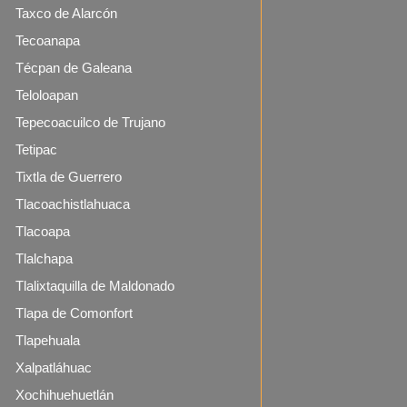
Taxco de Alarcón
Tecoanapa
Técpan de Galeana
Teloloapan
Tepecoacuilco de Trujano
Tetipac
Tixtla de Guerrero
Tlacoachistlahuaca
Tlacoapa
Tlalchapa
Tlalixtaquilla de Maldonado
Tlapa de Comonfort
Tlapehuala
Xalpatláhuac
Xochihuehuetlán