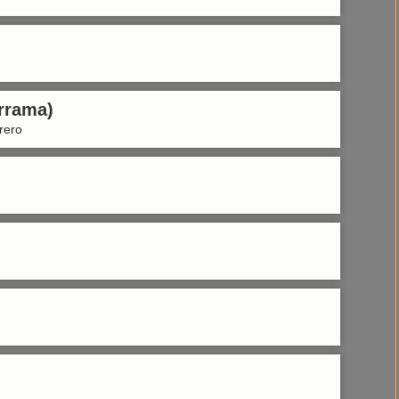
errama)
rero