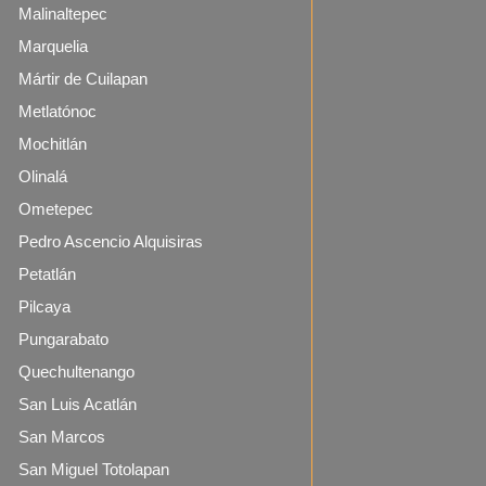
Malinaltepec
Marquelia
Mártir de Cuilapan
Metlatónoc
Mochitlán
Olinalá
Ometepec
Pedro Ascencio Alquisiras
Petatlán
Pilcaya
Pungarabato
Quechultenango
San Luis Acatlán
San Marcos
San Miguel Totolapan