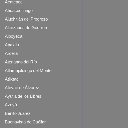
Acatepec
Ahuacuotzingo
Ajuchitlán del Progreso
Alcozauca de Guerrero
Alpoyeca
Apaxtla
Arcelia
Atenango del Río
Atlamajalcingo del Monte
Atlixtac
Atoyac de Álvarez
Ayutla de los Libres
Azoyú
Benito Juárez
Buenavista de Cuéllar