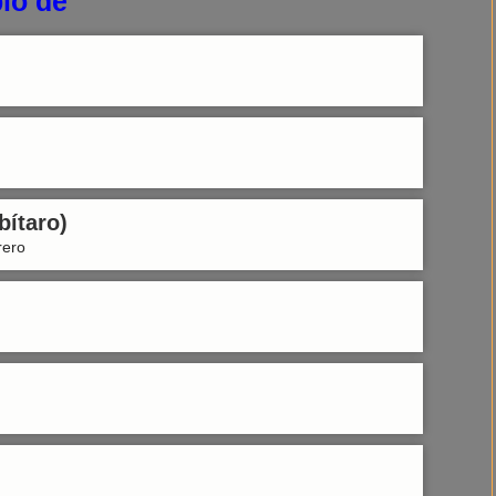
io de
bítaro)
rero