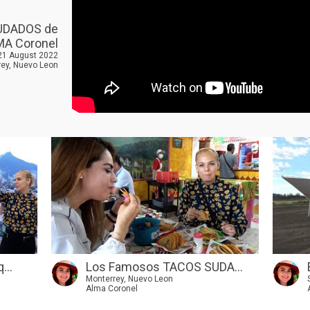
UDADOS de
MA Coronel
 21 August 2022
ey, Nuevo Leon
...
Los Famosos TACOS SUDA...
Monterrey, Nuevo Leon
Alma Coronel