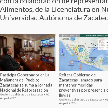
con la colaboración de representa
Alimentos, de la Licenciatura en Nu
Universidad Autónoma de Zacateca
Participa Gobernador en La
Reitera Gobierno de
Mañanera del Pueblo;
Zacatecas llamado para
Zacatecas se suma a Jornada
mantener medidas
Nacional de Reforestación
preventivas por presencia 
Gobierno del Estado de Zacatecas • 05
lluvias
August 2026
Gobierno del Estado de Zacatecas • 0
August 2026