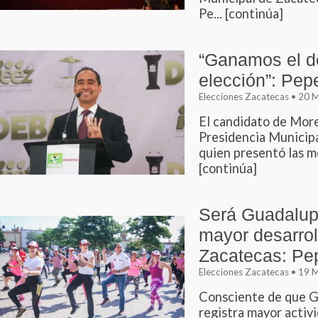
Pe... [continúa]
“Ganamos el d
elección”: Pep
Elecciones Zacatecas • 20
El candidato de More
Presidencia Municipa
quien presentó las me
[continúa]
Será Guadalup
mayor desarro
Zacatecas: Pe
Elecciones Zacatecas • 19
Consciente de que G
registra mayor activ