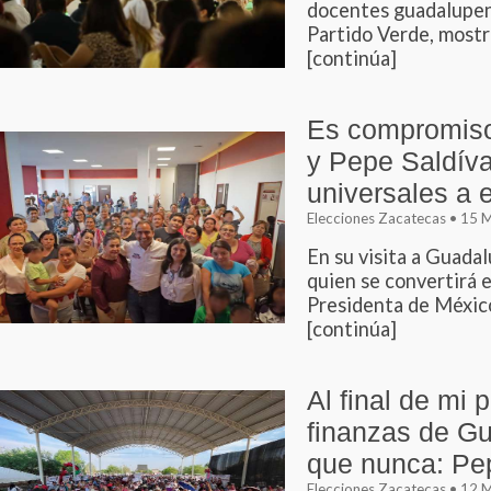
docentes guadalupen
Partido Verde, mostró
[continúa]
Es compromiso
y Pepe Saldíva
universales a 
Elecciones Zacatecas • 15
En su visita a Guada
quien se convertirá e
Presidenta de México
[continúa]
Al final de mi 
finanzas de G
que nunca: Pe
Elecciones Zacatecas • 12