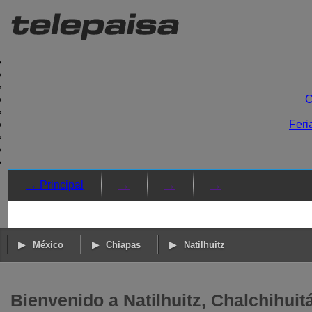
C
Feri
→ Principal
→
→
→
México
Chiapas
Natilhuitz
Bienvenido a Natilhuitz, Chalchihuit