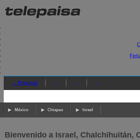
C
Feri
→ Principal
→
→
→
México
Chiapas
Israel
Bienvenido a Israel, Chalchihuitán, 