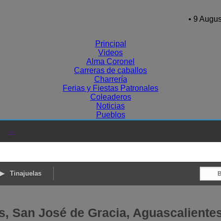
• 9 Augus
Principal
Videos
Alma Coronel
Carreras de caballos
Charrería
Ferias y Fiestas Patronales
Coleaderos
Noticias
Pueblos
→
Tinajuelas
s, San José de Gracia, Aguascaliente