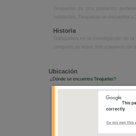
Tinajuelas es una población perten
habitantes. Tinajuelas se encuentra a 
Historia
Trabajamos en la investigación de la
compartir un video, foto o leyenda de e
Ubicación
¿Dónde se encuentra Tinajuelas?
This p
correctly.
Do you own this 