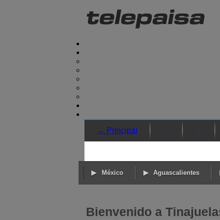
→ Principal
→
→
México
Aguascalientes
Bienvenido a Tinajuela