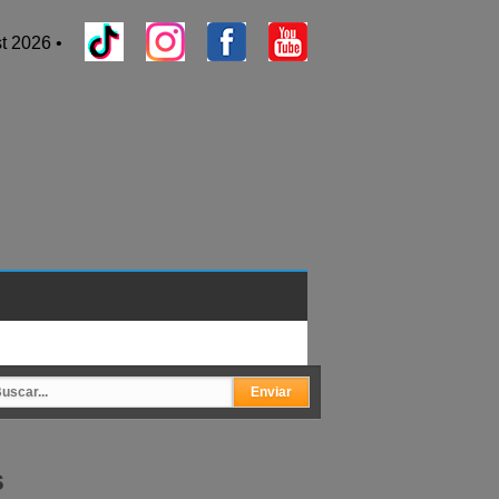
t 2026 •
s