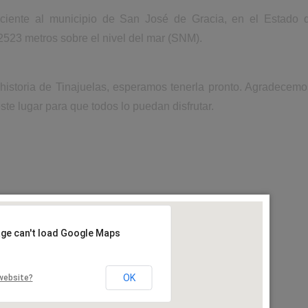
eciente al municipio de San José de Gracia, en el Estado 
2523 metros sobre el nivel del mar (SNM).
 historia de Tinajuelas, esperamos tenerla pronto. Agradecemo
ste lugar para que todos lo puedan disfrutar.
age can't load Google Maps
OK
website?