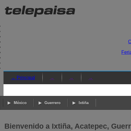
C
Feri
→ Principal
→
→
→
México
Guerrero
Ixtiña
Bienvenido a Ixtiña, Acatepec, Guer