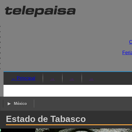
C
Feri
→ Principal
→
→
→
México
Estado de Tabasco