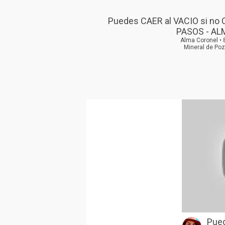
Puedes CAER al VACIO si no 
PASOS - AL
Alma Coronel • 
Mineral de Po
Pued