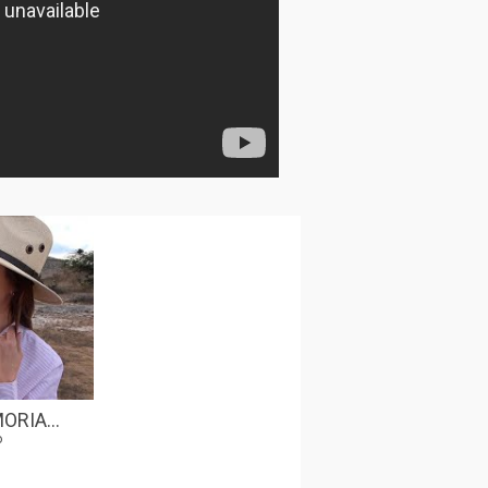
ORIA...
o