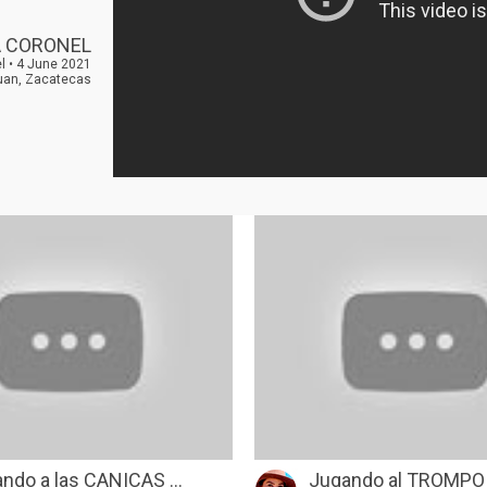
A CORONEL
l • 4 June 2021
uan, Zacatecas
ndo a las CANICAS ...
Jugando al TROMPO -