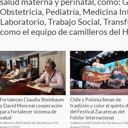
salud materna y perinatal, como: G
Obstetricia, Pediatría, Medicina I
Laboratorio, Trabajo Social, Trans
como el equipo de camilleros del 
Fortalecen Claudia Sheinbaum
Chile y Polonia llenan de
y David Monreal cooperación
tradición y color el quinto d
para fortalecer sistema de
del Festival Zacatecas del
salud
Folclor Internacional
Gobierno del Estado de Zacatecas • 01
Gobierno del Estado de Zacatecas • 0
August 2026
August 2026