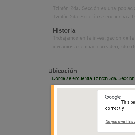
Tzintón 2da. Sección es una poblaci
Tzintón 2da. Sección se encuentra a 0
Historia
Trabajamos en la investigación de la
invitamos a compartir un video, foto o 
Ubicación
¿Dónde se encuentra Tzintón 2da. Sección
This p
correctly.
Do you own this 