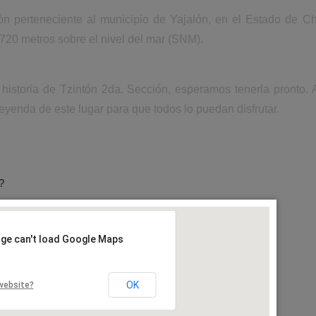
ón perteneciente al municipio de Yajalón, en el Estado de C
720 metros sobre el nivel del mar (SNM).
 historia de Tzintón 2da. Sección, esperamos tenerla pronto
leyenda de este lugar para que todos lo puedan disfrutar.
?
age can't load Google Maps
OK
website?