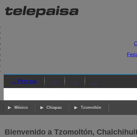
C
Feri
→ Principal
→
→
→
México
Chiapas
Tzomoltón
Bienvenido a Tzomoltón, Chalchihui