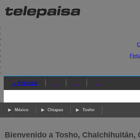
C
Feri
→ Principal
→
→
→
México
Chiapas
Tosho
Bienvenido a Tosho, Chalchihuitán,