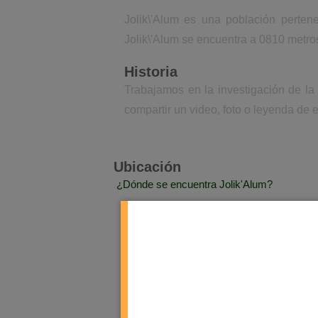
Jolik\'Alum es una población perten
Jolik\'Alum se encuentra a 0810 metros
Historia
Trabajamos en la investigación de la
compartir un video, foto o leyenda de e
Ubicación
¿Dónde se encuentra Jolik'Alum?