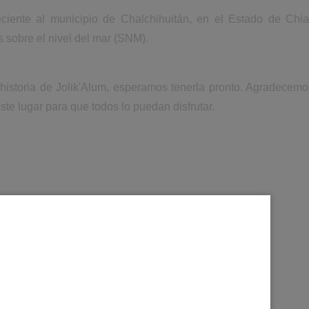
eciente al municipio de Chalchihuitán, en el Estado de Chi
 sobre el nivel del mar (SNM).
 historia de Jolik'Alum, esperamos tenerla pronto. Agradecemo
ste lugar para que todos lo puedan disfrutar.