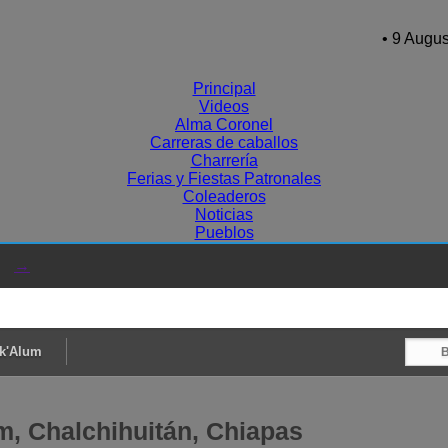
• 9 Augus
Principal
Videos
Alma Coronel
Carreras de caballos
Charrería
Ferias y Fiestas Patronales
Coleaderos
Noticias
Pueblos
→
ik'Alum
m, Chalchihuitán, Chiapas