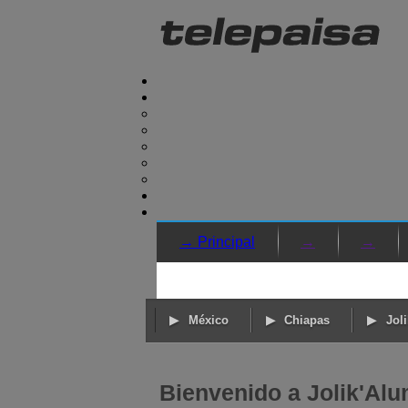
→ Principal
→
→
México
Chiapas
Jol
Bienvenido a Jolik'Alu