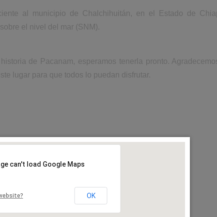
ente al municipio de Chalchihuitán, en el Estado de Chia
obre el nivel del mar (SNM).
a historia de Pacanam, esperamos tenerla pronto. Agradecemo
ste lugar para que todos lo puedan disfrutar.
age can't load Google Maps
OK
website?