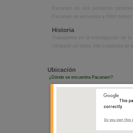
Pacanam es una población perteneci
Pacanam se encuentra a 0984 metros s
Historia
Trabajamos en la investigación de l
compartir un video, foto o leyenda de e
Ubicación
¿Dónde se encuentra Pacanam?
This p
correctly.
Do you own this 