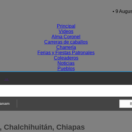
• 9 Augus
Principal
Videos
Alma Coronel
Carreras de caballos
Charrería
Ferias y Fiestas Patronales
Coleaderos
Noticias
Pueblos
→
canam
 Chalchihuitán, Chiapas