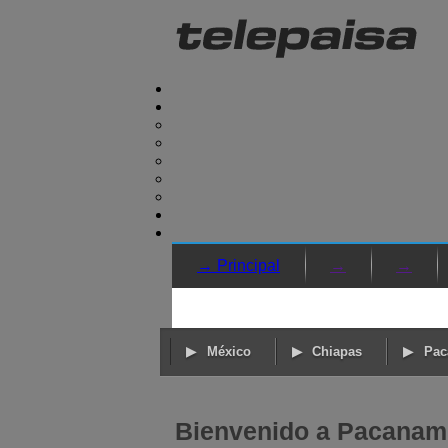
→ Principal
→
→
México
Chiapas
Pa
Bienvenido a Pacanam,