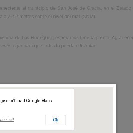
eneciente al municipio de San José de Gracia, en el Estado
a a 2157 metros sobre el nivel del mar (SNM).
historia de Los Rodríguez, esperamos tenerla pronto. Agradec
 este lugar para que todos lo puedan disfrutar.
age can't load Google Maps
OK
website?