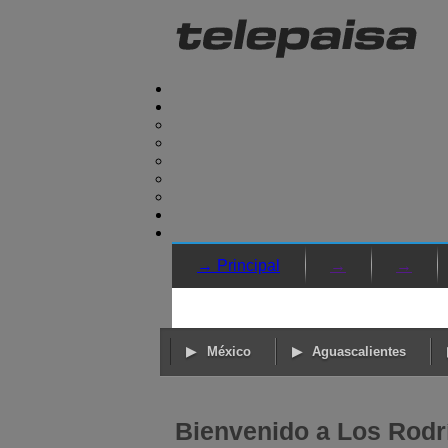
→ Principal
→
→
México
Aguascalientes
Bienvenido a Los Rodr