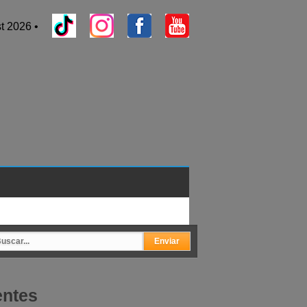
t 2026 •
entes