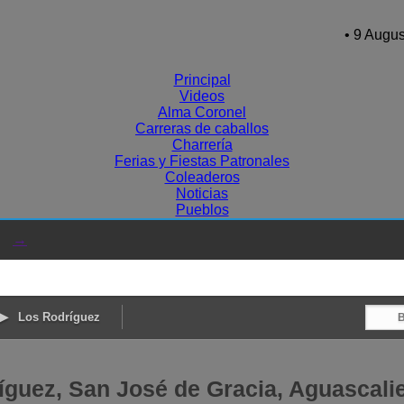
• 9 Augus
Principal
Videos
Alma Coronel
Carreras de caballos
Charrería
Ferias y Fiestas Patronales
Coleaderos
Noticias
Pueblos
→
Los Rodríguez
íguez, San José de Gracia, Aguascali