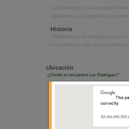
Los Rodríguez es una población pert
habitantes. Los Rodríguez se encuentr
Historia
Trabajamos en la investigación de la 
a compartir un video, foto o leyenda de
Ubicación
¿Dónde se encuentra Los Rodríguez?
This p
correctly.
Do you own this 