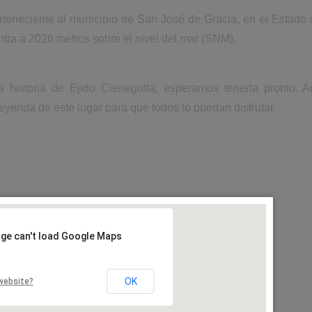
rteneciente al municipio de San José de Gracia, en el Estado
ntra a 2026 metros sobre el nivel del mar (SNM).
a historia de Ejido Cieneguita, esperamos tenerla pronto.
leyenda de este lugar para que todos lo puedan disfrutar.
age can't load Google Maps
OK
website?