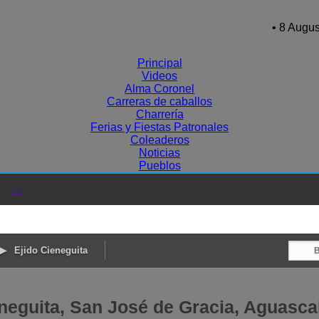
• 8 Augus
Principal
Videos
Alma Coronel
Carreras de caballos
Charrería
Ferias y Fiestas Patronales
Coleaderos
Noticias
Pueblos
→
Ejido Cieneguita
neguita, San José de Gracia, Aguasca