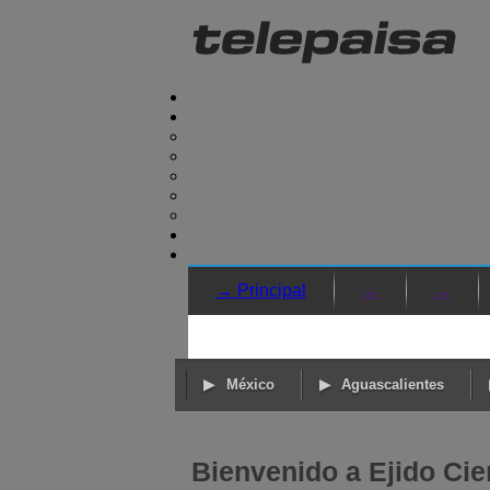
→ Principal
→
→
México
Aguascalientes
Bienvenido a Ejido Cie