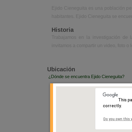
Ejido Cieneguita es una población pe
habitantes. Ejido Cieneguita se encue
Historia
Trabajamos en la investigación de l
invitamos a compartir un video, foto o 
Ubicación
¿Dónde se encuentra Ejido Cieneguita?
This p
correctly.
Do you own this 