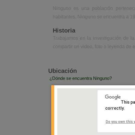
Ninguno es una población pertenec
habitantes. Ninguno se encuentra a 19
Historia
Trabajamos en la investigación de l
compartir un video, foto o leyenda de e
Ubicación
¿Dónde se encuentra Ninguno?
This p
correctly.
Do you own this 