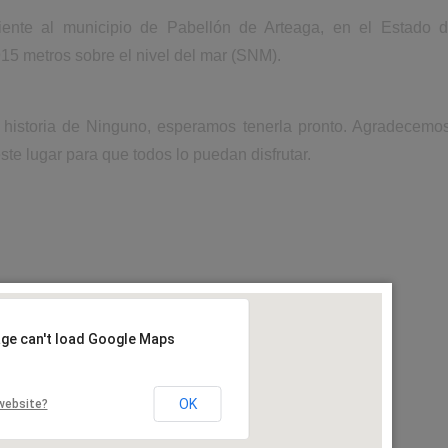
iente al municipio de Pabellón de Arteaga, en el Estado 
15 metros sobre el nivel del mar (SNM).
a historia de Ninguno, esperamos tenerla pronto. Agradecemo
ste lugar para que todos lo puedan disfrutar.
age can't load Google Maps
OK
website?