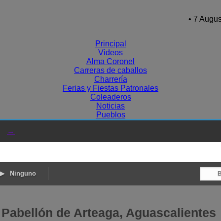
• 7 Augus
Principal
Videos
Alma Coronel
Carreras de caballos
Charrería
Ferias y Fiestas Patronales
Coleaderos
Noticias
Pueblos
→
Ninguno
 Pabellón de Arteaga, Aguascalientes