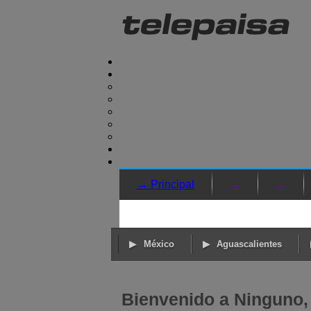
→ Principal
→
→
México
Aguascalientes
Bienvenido a Ninguno,