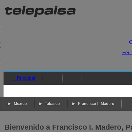
C
Feri
→ Principal
→
→
→
México
Tabasco
Francisco I. Madero
Bienvenido a Francisco I. Madero, P