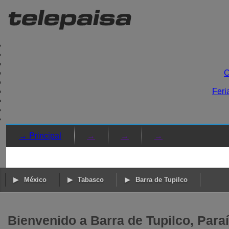
C
Feri
→ Principal
→
→
→
México
Tabasco
Barra de Tupilco
Bienvenido a Barra de Tupilco, Para