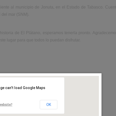
iente al municipio de Jonuta, en el Estado de Tabasco. Cuent
l del mar (SNM).
 historia de El Plátano, esperamos tenerla pronto. Agradecemo
ste lugar para que todos lo puedan disfrutar.
age can't load Google Maps
OK
website?