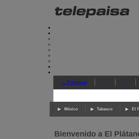
→ Principal
→
→
México
Tabasco
El 
Bienvenido a El Plátan