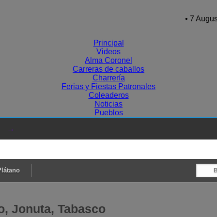
• 7 Augus
Principal
Videos
Alma Coronel
Carreras de caballos
Charrería
Ferias y Fiestas Patronales
Coleaderos
Noticias
Pueblos
→
Plátano
o, Jonuta, Tabasco