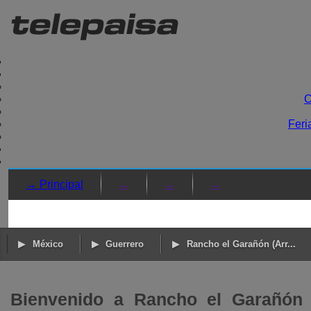
C
Feri
→ Principal
→
→
→
México
Guerrero
Rancho el Garañón (Arr...
Bienvenido a Rancho el Garañón (