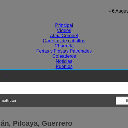
• 6 Augus
Principal
Videos
Alma Coronel
Carreras de caballos
Charrería
Ferias y Fiestas Patronales
Coleaderos
Noticias
Pueblos
→
maltitlán
lán, Pilcaya, Guerrero