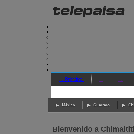
→ Principal
→
→
México
Guerrero
Chi
Bienvenido a Chimaltit