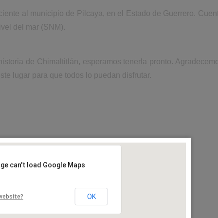
ciente al municipio de Pilcaya, en el Estado de Guerrero. Cuent
ivel del mar (SNM).
historia de Chimaltitlán, esperamos tenerla pronto. Agradecem
ste lugar para que todos lo puedan disfrutar.
age can't load Google Maps
OK
website?