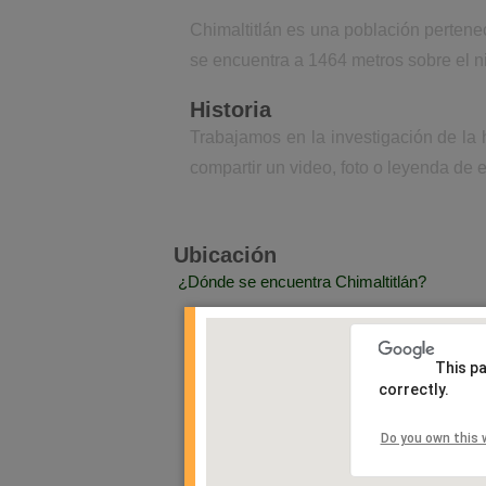
Chimaltitlán es una población pertene
se encuentra a 1464 metros sobre el n
Historia
Trabajamos en la investigación de la 
compartir un video, foto o leyenda de e
Ubicación
¿Dónde se encuentra Chimaltitlán?
This p
correctly.
Do you own this 