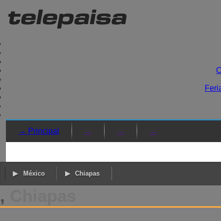
C
Feri
→ Principal
→
→
→
México
Chiapas
,
Chiapas