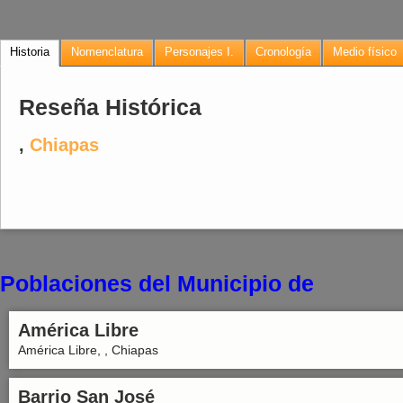
Historia
Nomenclatura
Personajes I.
Cronología
Medio físico
Reseña Histórica
,
Chiapas
Poblaciones del Municipio de
América Libre
América Libre, , Chiapas
Barrio San José