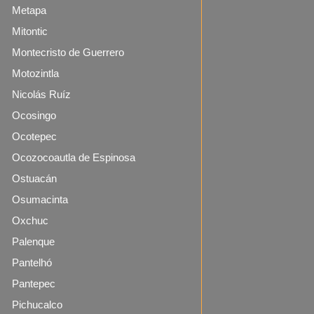
Metapa
Mitontic
Montecristo de Guerrero
Motozintla
Nicolás Ruíz
Ocosingo
Ocotepec
Ocozocoautla de Espinosa
Ostuacán
Osumacinta
Oxchuc
Palenque
Pantelhó
Pantepec
Pichucalco