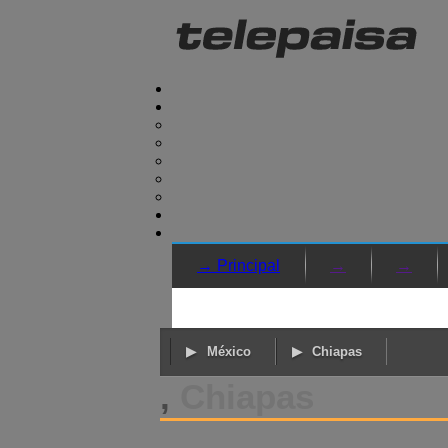
→ Principal
→
→
México
Chiapas
,
Chiapas