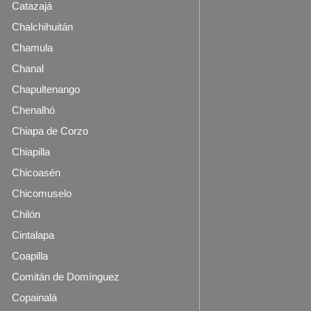
Catazajá
Chalchihuitán
Chamula
Chanal
Chapultenango
Chenalhó
Chiapa de Corzo
Chiapilla
Chicoasén
Chicomuselo
Chilón
Cintalapa
Coapilla
Comitán de Domínguez
Copainalá