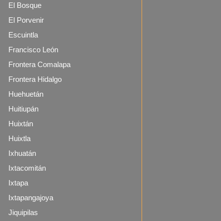
El Bosque
El Porvenir
Escuintla
Francisco León
Frontera Comalapa
Frontera Hidalgo
Huehuetán
Huitiupán
Huixtán
Huixtla
Ixhuatán
Ixtacomitán
Ixtapa
Ixtapangajoya
Jiquipilas