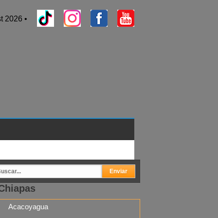
t 2026 •
Chiapas
Acacoyagua