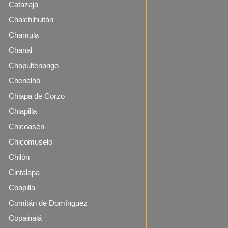
Catazajá
Chalchihuitán
Chamula
Chanal
Chapultenango
Chenalhó
Chiapa de Corzo
Chiapilla
Chicoasén
Chicomuselo
Chilón
Cintalapa
Coapilla
Comitán de Domínguez
Copainalá