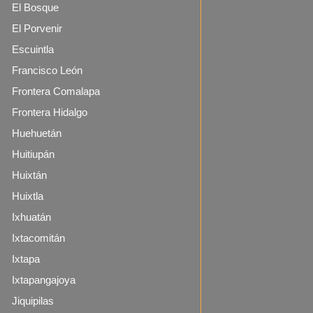
El Bosque
El Porvenir
Escuintla
Francisco León
Frontera Comalapa
Frontera Hidalgo
Huehuetán
Huitiupán
Huixtán
Huixtla
Ixhuatán
Ixtacomitán
Ixtapa
Ixtapangajoya
Jiquipilas