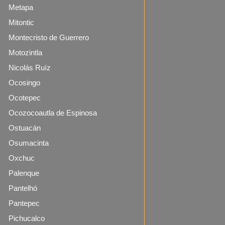
Metapa
Mitontic
Montecristo de Guerrero
Motozintla
Nicolás Ruíz
Ocosingo
Ocotepec
Ocozocoautla de Espinosa
Ostuacán
Osumacinta
Oxchuc
Palenque
Pantelhó
Pantepec
Pichucalco