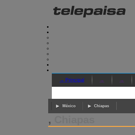
→ Principal
→
→
México
Chiapas
,
Chiapas