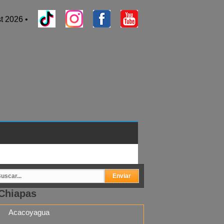
t 2026 •
Chiapas
Acacoyagua