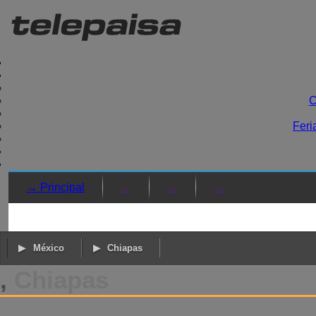
C
Feri
→ Principal
→
→
→
México
Chiapas
,
Chiapas