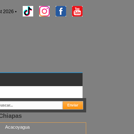
t 2026 •
Chiapas
Acacoyagua