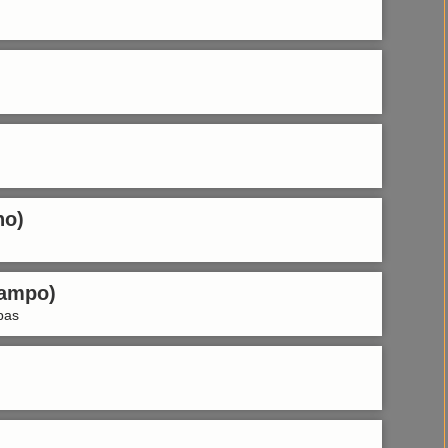
no)
Campo)
pas