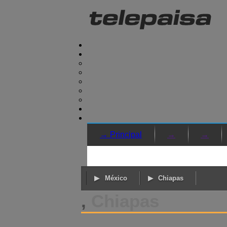
→ Principal
→
→
México
Chiapas
,
Chiapas