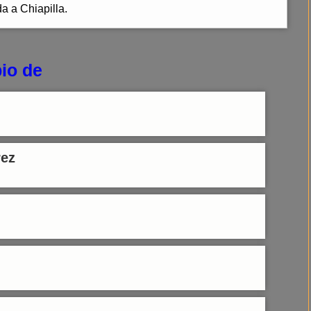
a a Chiapilla.
io de
rez