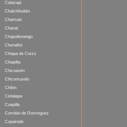
Catazajá
Chalchihuitán
Chamula
Chanal
Chapultenango
Chenalhó
Chiapa de Corzo
Chiapilla
Chicoasén
Chicomuselo
Chilón
Cintalapa
Coapilla
Comitán de Domínguez
Copainalá