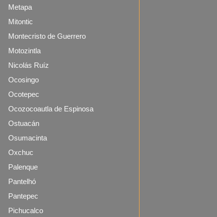
Metapa
Mitontic
Montecristo de Guerrero
Motozintla
Nicolás Ruíz
Ocosingo
Ocotepec
Ocozocoautla de Espinosa
Ostuacán
Osumacinta
Oxchuc
Palenque
Pantelhó
Pantepec
Pichucalco