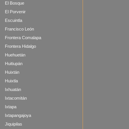
El Bosque
El Porvenir
Escuintla
Francisco León
Frontera Comalapa
Frontera Hidalgo
Huehuetán
Huitiupán
Huixtán
Huixtla
Ixhuatán
Ixtacomitán
Ixtapa
Ixtapangajoya
Jiquipilas