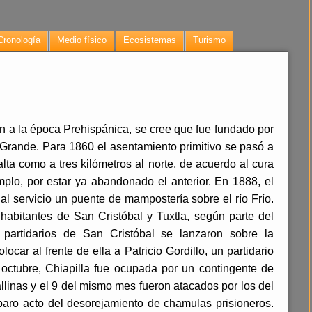
Cronología
Medio físico
Ecosistemas
Turismo
n a la época Prehispánica, se cree que fue fundado por
o Grande. Para 1860 el asentamiento primitivo se pasó a
ta como a tres kilómetros al norte, de acuerdo al cura
plo, por estar ya abandonado el anterior. En 1888, el
al servicio un puente de mampostería sobre el río Frío.
habitantes de San Cristóbal y Tuxtla, según parte del
partidarios de San Cristóbal se lanzaron sobre la
locar al frente de ella a Patricio Gordillo, un partidario
 octubre, Chiapilla fue ocupada por un contingente de
linas y el 9 del mismo mes fueron atacados por los del
baro acto del desorejamiento de chamulas prisioneros.